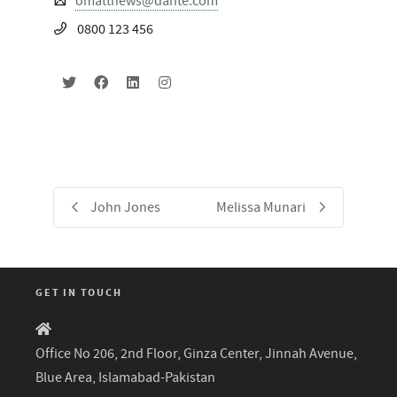
omatthews@dante.com
0800 123 456
John Jones
Melissa Munari
GET IN TOUCH
Office No 206, 2nd Floor, Ginza Center, Jinnah Avenue,
Blue Area, Islamabad-Pakistan