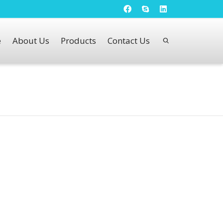
e
About Us
Products
Contact Us