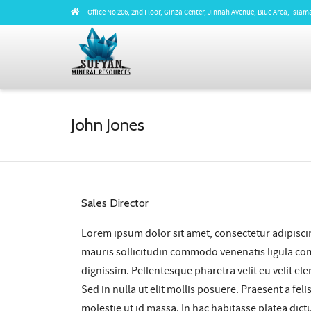
Office No 206, 2nd Floor, Ginza Center, Jinnah Avenue, Blue Area, Isl
John Jones
Sales Director
Lorem ipsum dolor sit amet, consectetur adipisci
mauris sollicitudin commodo
venenatis ligula co
dignissim. Pellentesque pharetra velit eu velit el
Sed in nulla ut elit mollis posuere. Praesent a f
molestie ut id massa. In hac habitasse platea dict