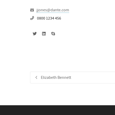
jjones@dante.com
0800 1234 456
Elizabeth Bennett