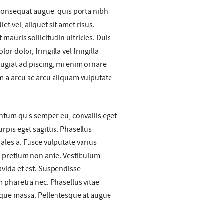
 consequat augue, quis porta nibh
t vel, aliquet sit amet risus.
mauris sollicitudin ultricies. Duis
r dolor, fringilla vel fringilla
 feugiat adipiscing, mi enim ornare
m a arcu ac arcu aliquam vulputate
entum quis semper eu, convallis eget
urpis eget sagittis. Phasellus
ales a. Fusce vulputate varius
, pretium non ante. Vestibulum
avida et est. Suspendisse
 pharetra nec. Phasellus vitae
neque massa. Pellentesque at augue