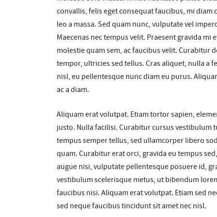
convallis, felis eget consequat faucibus, mi diam
leo a massa. Sed quam nunc, vulputate vel imperdie
Maecenas nec tempus velit. Praesent gravida mi et 
molestie quam sem, ac faucibus velit. Curabitur dolo
tempor, ultricies sed tellus. Cras aliquet, nulla a
nisl, eu pellentesque nunc diam eu purus. Aliqua
ac a diam.
Aliquam erat volutpat. Etiam tortor sapien, elem
justo. Nulla facilisi. Curabitur cursus vestibulum t
tempus semper tellus, sed ullamcorper libero sod
quam. Curabitur erat orci, gravida eu tempus sed
augue nisi, vulputate pellentesque posuere id, gr
vestibulum scelerisque metus, ut bibendum lorem
faucibus nisi. Aliquam erat volutpat. Etiam sed 
sed neque faucibus tincidunt sit amet nec nisl.