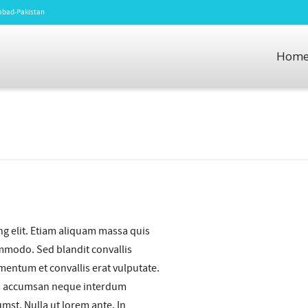
amabad-Pakistan
Hom
ng elit. Etiam aliquam massa quis
mmodo. Sed blandit convallis
ementum et convallis erat vulputate.
elis accumsan neque interdum
umst. Nulla ut lorem ante. In